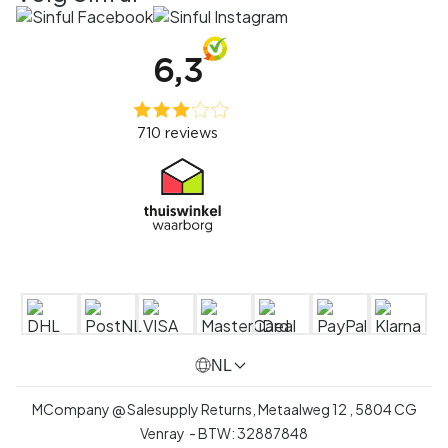
NL
MCompany @ Salesupply Returns,
Metaalweg 12
,
5804 CG
Venray
- BTW:
32887848