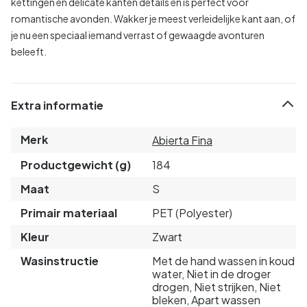
kettingen en delicate kanten details en is perfect voor
romantische avonden. Wakker je meest verleidelijke kant aan, of
je nu een speciaal iemand verrast of gewaagde avonturen
beleeft.
Extra informatie
Merk
Abierta Fina
Productgewicht (g)
184
Maat
S
Primair materiaal
PET (Polyester)
Kleur
Zwart
Wasinstructie
Met de hand wassen in koud
water, Niet in de droger
drogen, Niet strijken, Niet
bleken, Apart wassen