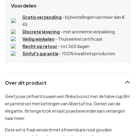
Voordelen
Gratis verzending
- bij bestellingen van meer dan €
45
Discrete levering
- met anonieme verpakking
Veilig winkelen
- Thuiswinkel certificaat
Recht op retour
- tot 365 dagen
Sinful's garantie
- 100% kwaliteitsproducten
Over dit product
Geef jouw zelfvertrouwen een flinke boost met de halve cup BH
en jarretel set met kettingen van Abierta Fina. Geniet van de
elegante, flirterige look en laat jouw bewonderaars verlangen
naar meer.
Deze set is fraai versierd met afneembare rosé gouden