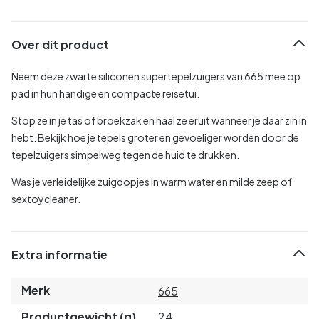
Over dit product
Neem deze zwarte siliconen supertepelzuigers van 665 mee op
pad in hun handige en compacte reisetui.
Stop ze in je tas of broekzak en haal ze eruit wanneer je daar zin in
hebt. Bekijk hoe je tepels groter en gevoeliger worden door de
tepelzuigers simpelweg tegen de huid te drukken.
Was je verleidelijke zuigdopjes in warm water en milde zeep of
sextoycleaner.
Extra informatie
Merk
665
Productgewicht (g)
24