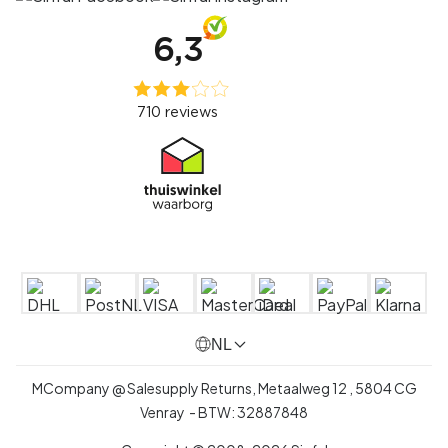
NL
MCompany @ Salesupply Returns,
Metaalweg 12
,
5804 CG
Venray
- BTW:
32887848