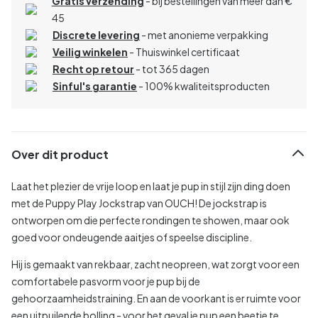
Gratis verzending
- bij bestellingen van meer dan €
45
Discrete levering
- met anonieme verpakking
Veilig winkelen
- Thuiswinkel certificaat
Recht op retour
- tot 365 dagen
Sinful's garantie
- 100% kwaliteitsproducten
Over dit product
Laat het plezier de vrije loop en laat je pup in stijl zijn ding doen
met de Puppy Play Jockstrap van OUCH! De jockstrap is
ontworpen om die perfecte rondingen te showen, maar ook
goed voor ondeugende aaitjes of speelse discipline.
Hij is gemaakt van rekbaar, zacht neopreen, wat zorgt voor een
comfortabele pasvorm voor je pup bij de
gehoorzaamheidstraining. En aan de voorkant is er ruimte voor
een uitpuilende bolling - voor het geval je pup een beetje te