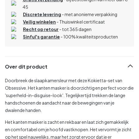
45
Discrete levering
- met anonieme verpakking
Veilig winkelen
- Thuiswinkel certificaat
Recht op retour
- tot 365 dagen
Sinful's garantie
- 100% kwaliteitsproducten
Over dit product
Doorbreek de slaapkamersleur met deze Kokietta-set van
Obsessive. Het kanten masker is doorzichtig en perfect voor die
'superheld-in-disguise-look'. Tegelijkertijd trekken de lange
handschoenen de aandacht naar de bewegingen van je
dwalende handen.
Het kanten masker is zacht en rekbaar en laat zich gemakkelijk
en comfortabel om je hoofd vastknopen. Het vervormt je zicht
op het spel nauwelijks, maar het zorgt ervoor dat je er