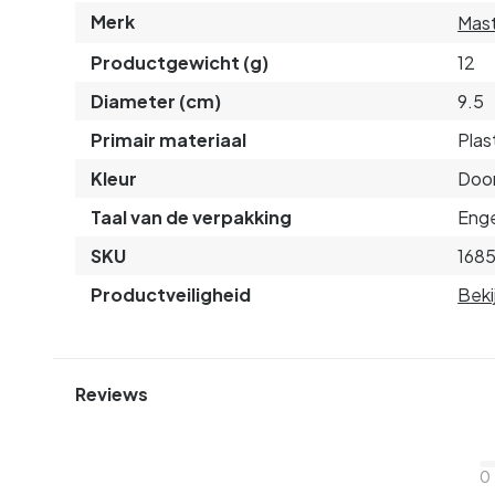
Merk
Mast
Productgewicht (g)
12
Diameter (cm)
9.5
Primair materiaal
Plas
Kleur
Door
Taal van de verpakking
Enge
SKU
168
Productveiligheid
Beki
Reviews
0