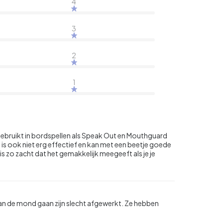
4
3
2
1
gebruikt in bordspellen als Speak Out en Mouthguard
 is ook niet erg effectief en kan met een beetje goede
s zo zacht dat het gemakkelijk meegeeft als je je
van de mond gaan zijn slecht afgewerkt. Ze hebben