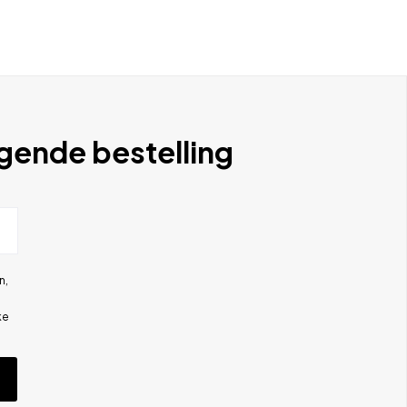
lgende bestelling
n,
ke