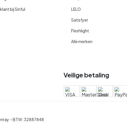
ant bij Sinful
LELO
Satisfyer
Fleshlight
Alle merken
Veilige betaling
enray
- BTW:
32887848