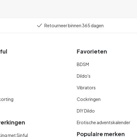
Retourneer binnen 365 dagen
ful
Favorieten
BDSM
Dildo's
Vibrators
orting
Cockringen
DIY Dildo
erkingen
Erotische adventskalender
Populaire merken
ng met Sinful