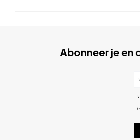
Abonneer je en o
v
t