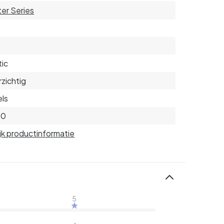
er Series
tic
zichtig
ls
50
jk productinformatie
5