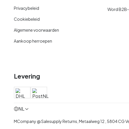
Privacybeleid
Word B2B-kl
Cookiebeleid
Algemene voorwaarden
Aankoop herroepen
Levering
NL
MCompany @ Salesupply Returns,
Metaalweg 12
,
5804 CG V