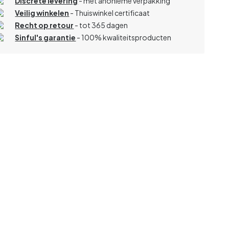
Discrete levering
- met anonieme verpakking
Veilig winkelen
- Thuiswinkel certificaat
Recht op retour
- tot 365 dagen
Sinful's garantie
- 100% kwaliteitsproducten