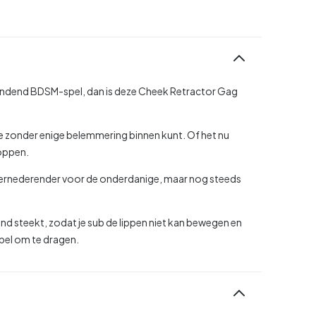
windend BDSM-spel, dan is deze Cheek Retractor Gag
 zonder enige belemmering binnen kunt. Of het nu
toppen.
g vernederender voor de onderdanige, maar nog steeds
mond steekt, zodat je sub de lippen niet kan bewegen en
abel om te dragen.