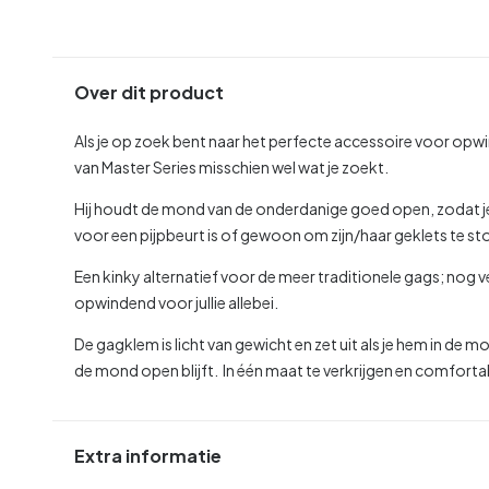
Over dit product
Als je op zoek bent naar het perfecte accessoire voor op
van Master Series misschien wel wat je zoekt.
Hij houdt de mond van de onderdanige goed open, zodat je
voor een pijpbeurt is of gewoon om zijn/haar geklets te s
Een kinky alternatief voor de meer traditionele gags; no
opwindend voor jullie allebei.
De gagklem is licht van gewicht en zet uit als je hem in de 
de mond open blijft. In één maat te verkrijgen en comfort
Extra informatie