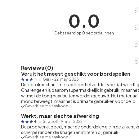
0
0.0
0
Gebaseerd op 0 beoordelingen
0
0
Reviews (0)
Veruit het meest geschikt voor bordspellen
Gurli
-
22. may. 2023
Dit oprolmechanisme is precies hetzelfde type dat wordt 
Challenge en is daarom supermakkelijk in gebruik, maar het
wil met de tong naar buiten worden geduwd. Het materiaal i
mond beweegt, maar het is prima te gebruiken voor de lol.
Geverifieerde aankoop
Werkt, maar slechte afwerking
Snøtroll
-
9. mar. 2022
De prop werkt goed, maar de onderdelen die in de zijkant 
scherpe randen die knagen en irriteren bij gebruik
Geverifieerde aankoop