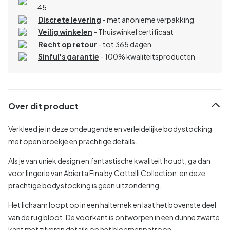
45
Discrete levering
- met anonieme verpakking
Veilig winkelen
- Thuiswinkel certificaat
Recht op retour
- tot 365 dagen
Sinful's garantie
- 100% kwaliteitsproducten
Over dit product
Verkleed je in deze ondeugende en verleidelijke bodystocking
met open broekje en prachtige details.
Als je van uniek design en fantastische kwaliteit houdt, ga dan
voor lingerie van Abierta Fina by Cottelli Collection, en deze
prachtige bodystocking is geen uitzondering.
Het lichaam loopt op in een halternek en laat het bovenste deel
van de rug bloot. De voorkant is ontworpen in een dunne zwarte
kant met zilveren details op het bloemenpatroon.