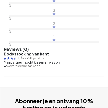
0
3
0
2
0
1
0
Reviews (0)
Bodystocking van kant
Åsa
-
28. jul. 2019
Mijn partner mocht kiezen en was blij
Geverifieerde aankoop
Abonneer je en ontvang 10%
korting op je volgende