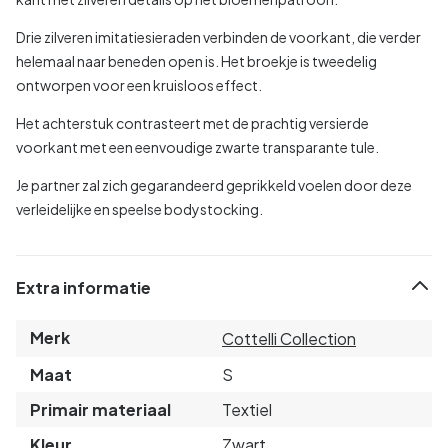
Drie zilveren imitatiesieraden verbinden de voorkant, die verder
helemaal naar beneden open is. Het broekje is tweedelig
ontworpen voor een kruisloos effect.
Het achterstuk contrasteert met de prachtig versierde
voorkant met een eenvoudige zwarte transparante tule.
Je partner zal zich gegarandeerd geprikkeld voelen door deze
verleidelijke en speelse bodystocking.
Extra informatie
Merk
Cottelli Collection
Maat
S
Primair materiaal
Textiel
Kleur
Zwart