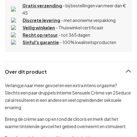
Gratis verzending
- bij bestellingen van meer dan €
45
Discrete levering
- met anonieme verpakking
Veilig winkelen
- Thuiswinkel certificaat
Recht op retour
- tot 365 dagen
Sinful's garantie
- 100% kwaliteitsproducten
Over dit product
Verlang je naar meer gevoel en een extra intens orgasme?
Slechts een paar druppels Intieme Sensuele Crème van 2Seduce
zal al resulteren in een andere en veel opwindender seksuele
ervaring.
Breng de crème aan op en rond de clitoris en merk dat het
warme tintelende gevoel het gebied overneemt en stimuleert.