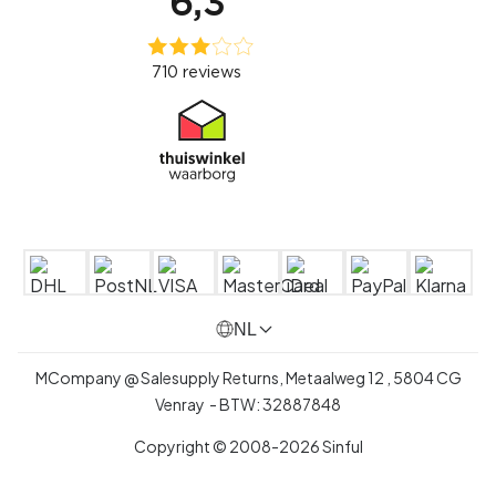
NL
MCompany @ Salesupply Returns,
Metaalweg 12
,
5804 CG
Venray
- BTW:
32887848
Copyright © 2008-2026 Sinful