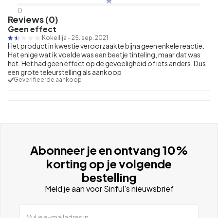
0
Reviews (0)
Geen effect
Kokeilija
-
25. sep. 2021
Het product in kwestie veroorzaakte bijna geen enkele reactie.
Het enige wat ik voelde was een beetje tinteling, maar dat was
het. Het had geen effect op de gevoeligheid of iets anders. Dus
een grote teleurstelling als aankoop
Geverifieerde aankoop
Abonneer je en ontvang 10%
korting op je volgende
bestelling
Meld je aan voor Sinful's nieuwsbrief
Vul je e-mailadres in